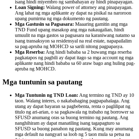
isang hindi miyembro ng sambahayan ay hindi pinapayagan.
Loan Signing:
Walang power of attorney ang pinapayagan.
Ang lahat ng mga aplikante ay dapat na pisikal na naroroon
upang pumirma ng mga dokumento ng pautang.
Mga Gastusin sa Pagsasara:
Maaaring gamitin ang mga
TND Fund upang masakop ang mga nakaugalian, hindi
umuulit na mga gastos sa pagsasara na karaniwang natamo sa
isang transaksyon sa residensyal na real estate, napapailalim
sa pag-apruba ng MOHCD sa sarili nitong pagpapasya.
Mga Reserba:
Ang hindi bababa sa 2 buwang mga reserba
pagkatapos ng pagbili ay dapat itago sa mga account ng mga
aplikante nang hindi bababa sa 60 araw bago ang huling pag-
apruba ng MOHCD.
Mga tuntunin sa pautang
Mga Tuntunin ng TND Loan:
Ang termino ng TND ay 10
taon. Walang interes, o nakabahaging pagpapahalaga. Ang
utang ay dapat bayaran sa pagbebenta, renta o paglilipat ng
titulo ng ari-arian, o sa pagkawala ng trabaho ng borrower sa
SFUSD anumang oras sa buong termino ng pautang. Ang
nanghihiram ay dapat manatiling isang tagapagturo sa
SFUSD sa buong panahon ng pautang. Kung may anumang
mga default na nangyari sa loob ng 5 taon mula sa petsa na