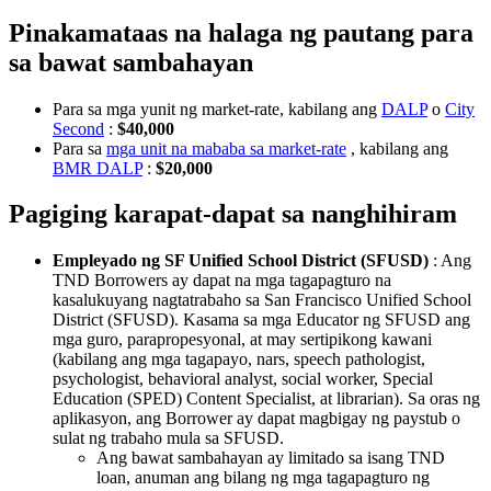
Pinakamataas na halaga ng pautang para
sa bawat sambahayan
Para sa mga yunit ng market-rate, kabilang ang
DALP
o
City
Second
:
$40,000
Para sa
mga unit na mababa sa market-rate
, kabilang ang
BMR DALP
:
$20,000
Pagiging karapat-dapat sa nanghihiram
Empleyado ng SF Unified School District (SFUSD)
: Ang
TND Borrowers ay dapat na mga tagapagturo na
kasalukuyang nagtatrabaho sa San Francisco Unified School
District (SFUSD). Kasama sa mga Educator ng SFUSD ang
mga guro, parapropesyonal, at may sertipikong kawani
(kabilang ang mga tagapayo, nars, speech pathologist,
psychologist, behavioral analyst, social worker, Special
Education (SPED) Content Specialist, at librarian). Sa oras ng
aplikasyon, ang Borrower ay dapat magbigay ng paystub o
sulat ng trabaho mula sa SFUSD.
Ang bawat sambahayan ay limitado sa isang TND
loan, anuman ang bilang ng mga tagapagturo ng