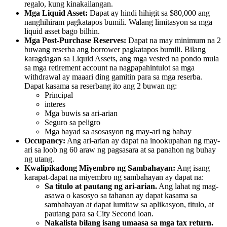
regalo, kung kinakailangan.
Mga Liquid Asset:
Dapat ay hindi hihigit sa $80,000 ang
nanghihiram pagkatapos bumili. Walang limitasyon sa mga
liquid asset bago bilhin.
Mga Post-Purchase Reserves:
Dapat na may minimum na 2
buwang reserba ang borrower pagkatapos bumili. Bilang
karagdagan sa Liquid Assets, ang mga vested na pondo mula
sa mga retirement account na nagpapahintulot sa mga
withdrawal ay maaari ding gamitin para sa mga reserba.
Dapat kasama sa reserbang ito ang 2 buwan ng:
Principal
interes
Mga buwis sa ari-arian
Seguro sa peligro
Mga bayad sa asosasyon ng may-ari ng bahay
Occupancy:
Ang ari-arian ay dapat na inookupahan ng may-
ari sa loob ng 60 araw ng pagsasara at sa panahon ng buhay
ng utang.
Kwalipikadong Miyembro ng Sambahayan:
Ang isang
karapat-dapat na miyembro ng sambahayan ay dapat na:
Sa titulo at pautang ng ari-arian.
Ang lahat ng mag-
asawa o kasosyo sa tahanan ay dapat kasama sa
sambahayan at dapat lumitaw sa aplikasyon, titulo, at
pautang para sa City Second loan.
Nakalista bilang isang umaasa sa mga tax return.