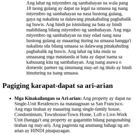
Ang lahat ng miyembro ng sambahayan na wala pang
18 taong gulang ay dapat na legal na umaasa ng isang
miyembro ng sambahayan na nasa hustong gulang,
gaya ng nakalista sa dalawang pinakahuling pagbabalik
ng buwis. Ang hindi pa isinisilang na bata ay hindi
mabibilang bilang miyembro ng sambahayan. Ang mga
miyembro ng sambahayan na may edad nang nasa
hustong gulang ay maaaring ituring na umaasa hangga't
nakalista sila bilang umaasa sa dalawang pinakahuling
pagbabalik ng buwis. Ang lahat ng kita mula sa
umaasang mga matatanda at bata ay dapat isama sa
kabuuang kita ng sambahayan. Ang isang asawa o
domestic partner ng sinumang may-ari ng titulo ay hindi
itinuturing na isang umaasa.
Pagiging karapat-dapat sa ari-arian
Mga Kinakailangan sa Ari-arian:
Ang property ay dapat na
Single-Unit Residences na matatagpuan sa San Francisco.
Ang mga tirahan ay maaaring isang single-family house,
Condominium, Townhouse/Town Home, Loft o Live-Work
Unit (hangga't ang property ay gagamitin bilang pangunahing
tirahan ng may-ari). Ang pagrenta ng anumang bahagi ng ari-
arian ay HINDI pinapayagan.