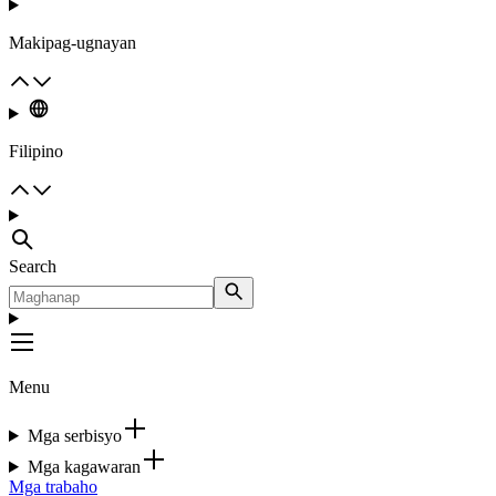
Makipag-ugnayan
Filipino
Search
Menu
Mga serbisyo
Mga kagawaran
Mga trabaho