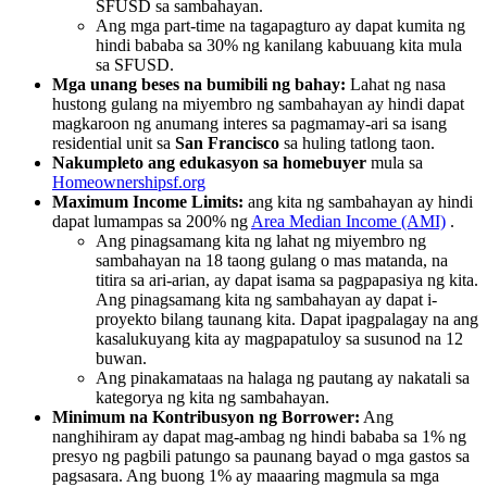
SFUSD sa sambahayan.
Ang mga part-time na tagapagturo ay dapat kumita ng
hindi bababa sa 30% ng kanilang kabuuang kita mula
sa SFUSD.
Mga unang beses na bumibili ng bahay:
Lahat ng nasa
hustong gulang na miyembro ng sambahayan ay hindi dapat
magkaroon ng anumang interes sa pagmamay-ari sa isang
residential unit sa
San Francisco
sa huling tatlong taon.
Nakumpleto ang edukasyon sa homebuyer
mula sa
Homeownershipsf.org
Maximum Income Limits:
ang kita ng sambahayan ay hindi
dapat lumampas sa 200% ng
Area Median Income (AMI)
.
Ang pinagsamang kita ng lahat ng miyembro ng
sambahayan na 18 taong gulang o mas matanda, na
titira sa ari-arian, ay dapat isama sa pagpapasiya ng kita.
Ang pinagsamang kita ng sambahayan ay dapat i-
proyekto bilang taunang kita. Dapat ipagpalagay na ang
kasalukuyang kita ay magpapatuloy sa susunod na 12
buwan.
Ang pinakamataas na halaga ng pautang ay nakatali sa
kategorya ng kita ng sambahayan.
Minimum na Kontribusyon ng Borrower:
Ang
nanghihiram ay dapat mag-ambag ng hindi bababa sa 1% ng
presyo ng pagbili patungo sa paunang bayad o mga gastos sa
pagsasara. Ang buong 1% ay maaaring magmula sa mga