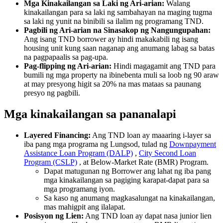
Mga Kinakailangan sa Laki ng Ari-arian:
Walang
kinakailangan para sa laki ng sambahayan na maging tugma
sa laki ng yunit na binibili sa ilalim ng programang TND.
Pagbili ng Ari-arian na Sinasakop ng Nangungupahan:
Ang isang TND borrower ay hindi makakabili ng isang
housing unit kung saan naganap ang anumang labag sa batas
na pagpapaalis sa pag-upa.
Pag-flipping ng Ari-arian:
Hindi magagamit ang TND para
bumili ng mga property na ibinebenta muli sa loob ng 90 araw
at may presyong higit sa 20% na mas mataas sa paunang
presyo ng pagbili.
Mga kinakailangan sa pananalapi
Layered Financing:
Ang TND loan ay maaaring i-layer sa
iba pang mga programa ng Lungsod, tulad ng
Downpayment
Assistance Loan Program (DALP)
,
City Second Loan
Program (CSLP)
, at Below-Market Rate (BMR) Program.
Dapat matugunan ng Borrower ang lahat ng iba pang
mga kinakailangan sa pagiging karapat-dapat para sa
mga programang iyon.
Sa kaso ng anumang magkasalungat na kinakailangan,
mas mahigpit ang ilalapat.
Posisyon ng Lien:
Ang TND loan ay dapat nasa junior lien