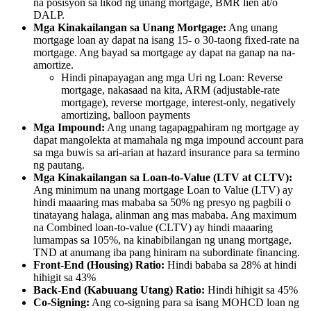
na posisyon sa likod ng unang mortgage, BMR lien at/o
DALP.
Mga Kinakailangan sa Unang Mortgage:
Ang unang
mortgage loan ay dapat na isang 15- o 30-taong fixed-rate na
mortgage. Ang bayad sa mortgage ay dapat na ganap na na-
amortize.
Hindi pinapayagan ang mga Uri ng Loan: Reverse
mortgage, nakasaad na kita, ARM (adjustable-rate
mortgage), reverse mortgage, interest-only, negatively
amortizing, balloon payments
Mga Impound:
Ang unang tagapagpahiram ng mortgage ay
dapat mangolekta at mamahala ng mga impound account para
sa mga buwis sa ari-arian at hazard insurance para sa termino
ng pautang.
Mga Kinakailangan sa Loan-to-Value (LTV at CLTV):
Ang minimum na unang mortgage Loan to Value (LTV) ay
hindi maaaring mas mababa sa 50% ng presyo ng pagbili o
tinatayang halaga, alinman ang mas mababa. Ang maximum
na Combined loan-to-value (CLTV) ay hindi maaaring
lumampas sa 105%, na kinabibilangan ng unang mortgage,
TND at anumang iba pang hiniram na subordinate financing.
Front-End (Housing) Ratio:
Hindi bababa sa 28% at hindi
hihigit sa 43%
Back-End (Kabuuang Utang) Ratio:
Hindi hihigit sa 45%
Co-Signing:
Ang co-signing para sa isang MOHCD loan ng