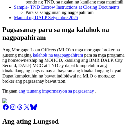
pondo ng TND, sa ngalan ng kanilang mga mamimili
Sample- TND Escrow Instructions at Closing Documents
Para sa sanggunian ng nagpapahiram
Manual ng DALP Setyembre 2025
Pagsasanay para sa mga kalahok na
nagpapahiram
Ang Mortgage Loan Officers (MLO) o mga mortgage broker na
gustong maging
kalahok na tagapagpahiram
para sa mga programa
ng homeownership ng MOHCD, kabilang ang BMR DALP, City
Second, DALP, MCC at TND ay dapat kumpletuhin ang
kinakailangang pagsasanay at bayaran ang kinakailangang bayad.
Dapat kumpletuhin ng bawat indibidwal na MLO o mortgage
broker ang pagsasanay bawat taon.
Tingnan
ang taunang impormasyon sa pagsasanay
.
Ang ating Lungsod