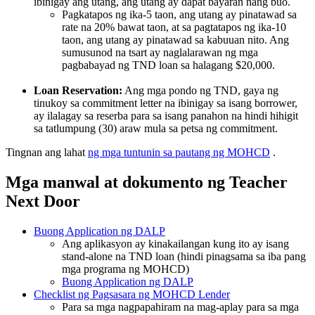
ibinigay ang utang, ang utang ay dapat bayaran nang buo.
Pagkatapos ng ika-5 taon, ang utang ay pinatawad sa
rate na 20% bawat taon, at sa pagtatapos ng ika-10
taon, ang utang ay pinatawad sa kabuuan nito. Ang
sumusunod na tsart ay naglalarawan ng mga
pagbabayad ng TND loan sa halagang $20,000.
Loan Reservation:
Ang mga pondo ng TND, gaya ng
tinukoy sa commitment letter na ibinigay sa isang borrower,
ay ilalagay sa reserba para sa isang panahon na hindi hihigit
sa tatlumpung (30) araw mula sa petsa ng commitment.
Tingnan ang lahat
ng mga tuntunin sa pautang ng MOHCD
.
Mga manwal at dokumento ng Teacher
Next Door
Buong Application ng DALP
Ang aplikasyon ay kinakailangan kung ito ay isang
stand-alone na TND loan (hindi pinagsama sa iba pang
mga programa ng MOHCD)
Buong Application ng DALP
Checklist ng Pagsasara ng MOHCD Lender
Para sa mga nagpapahiram na mag-aplay para sa mga