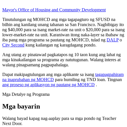
Mayor's Office of Housing and Community Development
Tinutulungan ng MOHCD ang mga tagapagturo ng SFUSD na
bilhin ang kanilang unang tahanan sa San Francisco. Nagbibigay ito
ng $40,000 para sa isang market-rate na unit o $20,000 para sa isang
lower-market-rate na unit. Karaniwan itong naka-layer sa ibabaw ng
iba pang mga programa sa pautang ng MOHCD, tulad ng
DALP
o
City Second
kung kailangan ng karagdagang pondo.
Ang utang ay pinatawad pagkatapos ng 10 taon kung ang lahat ng
mga kinakailangan sa programa ay natutugunan. Walang interes at
walang pinagsamang pagpapahalaga.
Dapat makipagtulungan ang mga aplikante sa isang
tagapagpahiram
na inaprubahan ng MOHCD
para humiling ng TND loan. Tingnan
ang proseso ng aplikasyon ng pautang ng MOHCD
.
Mga Detalye ng Programa
Mga bayarin
Walang bayad kapag nag-aaplay para sa mga pondo ng Teacher
Next Door.