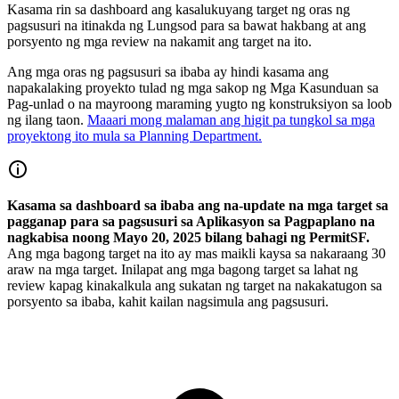
Kasama rin sa dashboard ang kasalukuyang target ng oras ng
pagsusuri na itinakda ng Lungsod para sa bawat hakbang at ang
porsyento ng mga review na nakamit ang target na ito.
Ang mga oras ng pagsusuri sa ibaba ay hindi kasama ang
napakalaking proyekto tulad ng mga sakop ng Mga Kasunduan sa
Pag-unlad o na mayroong maraming yugto ng konstruksiyon sa loob
ng ilang taon.
Maaari mong malaman ang higit pa tungkol sa mga
proyektong ito mula sa Planning Department.
Kasama sa dashboard sa ibaba ang na-update na mga target sa
pagganap para sa pagsusuri sa Aplikasyon sa Pagpaplano na
nagkabisa noong Mayo 20, 2025 bilang bahagi ng PermitSF.
Ang mga bagong target na ito ay mas maikli kaysa sa nakaraang 30
araw na mga target. Inilapat ang mga bagong target sa lahat ng
review kapag kinakalkula ang sukatan ng target na nakakatugon sa
porsyento sa ibaba, kahit kailan nagsimula ang pagsusuri.