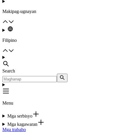
Makipag-ugnayan
Filipino
Search
Menu
Mga serbisyo
Mga kagawaran
Mga trabaho