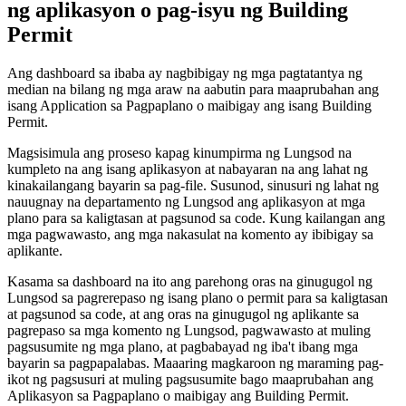
ng aplikasyon o pag-isyu ng Building
Permit
Ang dashboard sa ibaba ay nagbibigay ng mga pagtatantya ng
median na bilang ng mga araw na aabutin para maaprubahan ang
isang Application sa Pagpaplano o maibigay ang isang Building
Permit.
Magsisimula ang proseso kapag kinumpirma ng Lungsod na
kumpleto na ang isang aplikasyon at nabayaran na ang lahat ng
kinakailangang bayarin sa pag-file. Susunod, sinusuri ng lahat ng
nauugnay na departamento ng Lungsod ang aplikasyon at mga
plano para sa kaligtasan at pagsunod sa code. Kung kailangan ang
mga pagwawasto, ang mga nakasulat na komento ay ibibigay sa
aplikante.
Kasama sa dashboard na ito ang parehong oras na ginugugol ng
Lungsod sa pagrerepaso ng isang plano o permit para sa kaligtasan
at pagsunod sa code, at ang oras na ginugugol ng aplikante sa
pagrepaso sa mga komento ng Lungsod, pagwawasto at muling
pagsusumite ng mga plano, at pagbabayad ng iba't ibang mga
bayarin sa pagpapalabas. Maaaring magkaroon ng maraming pag-
ikot ng pagsusuri at muling pagsusumite bago maaprubahan ang
Aplikasyon sa Pagpaplano o maibigay ang Building Permit.