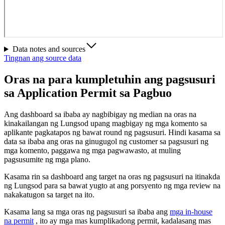
Data notes and sources
Tingnan ang source data
Oras na para kumpletuhin ang pagsusuri
sa Application Permit sa Pagbuo
Ang dashboard sa ibaba ay nagbibigay ng median na oras na
kinakailangan ng Lungsod upang magbigay ng mga komento sa
aplikante pagkatapos ng bawat round ng pagsusuri. Hindi kasama sa
data sa ibaba ang oras na ginugugol ng customer sa pagsusuri ng
mga komento, paggawa ng mga pagwawasto, at muling
pagsusumite ng mga plano.
Kasama rin sa dashboard ang target na oras ng pagsusuri na itinakda
ng Lungsod para sa bawat yugto at ang porsyento ng mga review na
nakakatugon sa target na ito.
Kasama lang sa mga oras ng pagsusuri sa ibaba ang
mga in-house
na permit
, ito ay mga mas kumplikadong permit, kadalasang mas