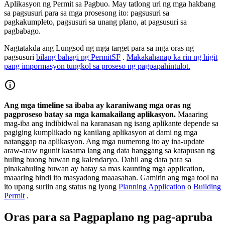
Aplikasyon ng Permit sa Pagbuo. May tatlong uri ng mga hakbang
sa pagsusuri para sa mga prosesong ito: pagsusuri sa
pagkakumpleto, pagsusuri sa unang plano, at pagsusuri sa
pagbabago.
Nagtatakda ang Lungsod ng mga target para sa mga oras ng
pagsusuri
bilang bahagi ng PermitSF
.
Makakahanap ka rin ng higit
pang impormasyon tungkol sa proseso ng pagpapahintulot.
Ang mga timeline sa ibaba ay karaniwang mga oras ng
pagproseso batay sa mga kamakailang aplikasyon.
Maaaring
mag-iba ang indibidwal na karanasan ng isang aplikante depende sa
pagiging kumplikado ng kanilang aplikasyon at dami ng mga
natanggap na aplikasyon. Ang mga numerong ito ay ina-update
araw-araw ngunit kasama lang ang data hanggang sa katapusan ng
huling buong buwan ng kalendaryo. Dahil ang data para sa
pinakahuling buwan ay batay sa mas kaunting mga application,
maaaring hindi ito masyadong maaasahan. Gamitin ang mga tool na
ito upang suriin ang status ng iyong
Planning Application
o
Building
Permit
.
Oras para sa Pagpaplano ng pag-apruba