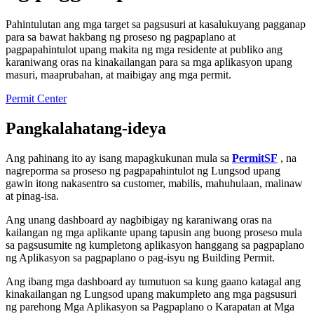
Pahintulutan ang mga target sa pagsusuri at kasalukuyang pagganap
para sa bawat hakbang ng proseso ng pagpaplano at
pagpapahintulot upang makita ng mga residente at publiko ang
karaniwang oras na kinakailangan para sa mga aplikasyon upang
masuri, maaprubahan, at maibigay ang mga permit.
Permit Center
Pangkalahatang-ideya
Ang pahinang ito ay isang mapagkukunan mula sa
PermitSF
, na
nagreporma sa proseso ng pagpapahintulot ng Lungsod upang
gawin itong nakasentro sa customer, mabilis, mahuhulaan, malinaw
at pinag-isa.
Ang unang dashboard ay nagbibigay ng karaniwang oras na
kailangan ng mga aplikante upang tapusin ang buong proseso mula
sa pagsusumite ng kumpletong aplikasyon hanggang sa pagpaplano
ng Aplikasyon sa pagpaplano o pag-isyu ng Building Permit.
Ang ibang mga dashboard ay tumutuon sa kung gaano katagal ang
kinakailangan ng Lungsod upang makumpleto ang mga pagsusuri
ng parehong Mga Aplikasyon sa Pagpaplano o Karapatan at Mga