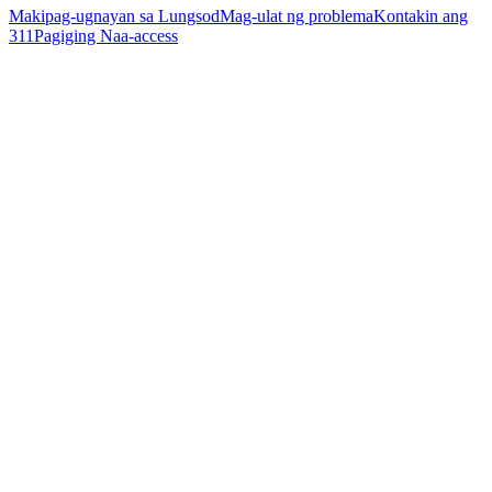
Makipag-ugnayan sa Lungsod
Mag-ulat ng problema
Kontakin ang
311
Pagiging Naa-access