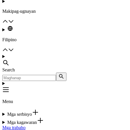
Makipag-ugnayan
Filipino
Search
Menu
Mga serbisyo
Mga kagawaran
Mga trabaho