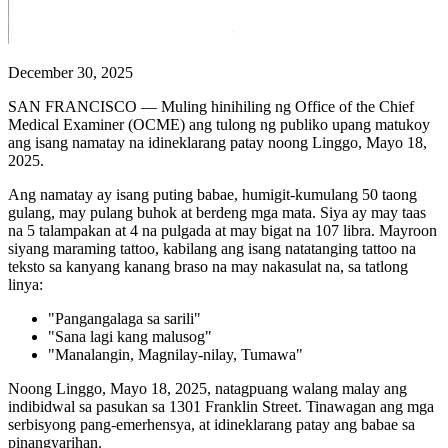
December 30, 2025
SAN FRANCISCO — Muling hinihiling ng Office of the Chief
Medical Examiner (OCME) ang tulong ng publiko upang matukoy
ang isang namatay na idineklarang patay noong Linggo, Mayo 18,
2025.
Ang namatay ay isang puting babae, humigit-kumulang 50 taong
gulang, may pulang buhok at berdeng mga mata. Siya ay may taas
na 5 talampakan at 4 na pulgada at may bigat na 107 libra. Mayroon
siyang maraming tattoo, kabilang ang isang natatanging tattoo na
teksto sa kanyang kanang braso na may nakasulat na, sa tatlong
linya:
"Pangangalaga sa sarili"
"Sana lagi kang malusog"
"Manalangin, Magnilay-nilay, Tumawa"
Noong Linggo, Mayo 18, 2025, natagpuang walang malay ang
indibidwal sa pasukan sa 1301 Franklin Street. Tinawagan ang mga
serbisyong pang-emerhensya, at idineklarang patay ang babae sa
pinangyarihan.