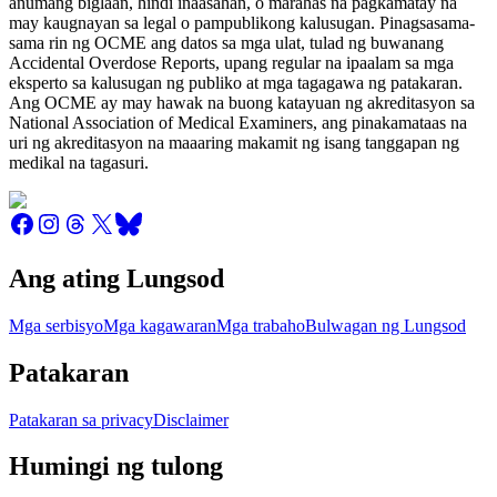
anumang biglaan, hindi inaasahan, o marahas na pagkamatay na
may kaugnayan sa legal o pampublikong kalusugan. Pinagsasama-
sama rin ng OCME ang datos sa mga ulat, tulad ng buwanang
Accidental Overdose Reports, upang regular na ipaalam sa mga
eksperto sa kalusugan ng publiko at mga tagagawa ng patakaran.
Ang OCME ay may hawak na buong katayuan ng akreditasyon sa
National Association of Medical Examiners, ang pinakamataas na
uri ng akreditasyon na maaaring makamit ng isang tanggapan ng
medikal na tagasuri.
Ang ating Lungsod
Mga serbisyo
Mga kagawaran
Mga trabaho
Bulwagan ng Lungsod
Patakaran
Patakaran sa privacy
Disclaimer
Humingi ng tulong