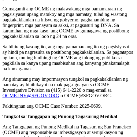
Gumagamit ang OCME ng malawakang mga pamamaraan ng
pagsisiyasat upang matukoy ang mga namatay, tulad ng wastong
pagkakakilanlan na inisyu ng gobyerno, paghahambing ng
fingerprint, mga panayam sa saksi, at pagsusuri ng DNA. Sa
karamihan ng mga kaso, ang OCME ay gumagawa ng positibong
pagkakakilanlan sa loob ng 24 na oras.
Sa bihirang kasong ito, ang mga pamamaraang ito ng pagsisiyasat
ay hindi pa nagresulta sa positibong pagkakakilanlan. Sa pagtatapos
ng taon, muling hinihingi ng OCME ang tulong ng publiko sa
pagkilala sa kanya upang maabisuhan ang kanyang pinakamalapit
na kamag-anak.
Ang sinumang may impormasyon tungkol sa pagkakakilanlan ng
namatay ay hinihikayat na makipag-ugnayan sa OCME
Investigative Division sa (415) 641-2220 o mag-email sa
OCME.INV@SFGOV.ORG
o OCME@SFGOV.ORG.
Pakitingnan ang OCME Case Number: 2025-0699.
Tungkol sa Tanggapan ng Punong Tagasuring Medikal
Ang Tanggapan ng Punong Medikal na Tagasuri ng San Francisco
(OCME) ang responsable sa imbestigasyon at sertipikasyon ng