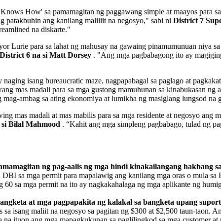
That Knows How' sa pamamagitan ng paggawang simple at maayos para 
 patakbuhin ang kanilang maliliit na negosyo," sabi ni
District 7 Su
reamlined na diskarte."
ayor Lurie para sa lahat ng mahusay na gawaing pinamumunuan niya s
District 6 na si Matt Dorsey
. "Ang mga pagbabagong ito ay magiging
y naging isang bureaucratic maze, nagpapabagal sa paglago at pagkak
gawang mas madali para sa mga gustong mamuhunan sa kinabukasan ng a
mag-ambag sa ating ekonomiya at lumikha ng masiglang lungsod na gu
ng mas madali at mas mabilis para sa mga residente at negosyo ang ma
a si Bilal Mahmood
. “Kahit ang mga simpleng pagbabago, tulad ng pag
amamagitan ng pag-aalis ng mga hindi kinakailangang hakbang sa 
DBI sa mga permit para mapalawig ang kanilang mga oras o mula sa P
g 60 sa mga permit na ito ay nagkakahalaga ng mga aplikante ng humig
angketa at mga pagpapakita ng kalakal sa bangketa upang suporta
 sa isang maliit na negosyo sa pagitan ng $300 at $2,500 taun-taon. An
ila na ituon ang mga mapagkukunan sa paglilingkod sa mga customer at