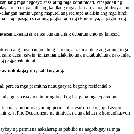
kanilang mga negosyo at sa ating mga komunidad. Pinapadali ng
layaan na mapanatili ang kanilang mga ari-arian, at nagbibigay-daan
ailangan namin upang maputol ang red tape at alisin ang mga hindi
, na nagpapasigla sa aming pagbangon ng ekonomiya, at pagbuo ng
inagsasama-sama ang mga pangunahing departamento ng lungsod
ukuyin ang mga pangunahing hamon, at i-streamline ang aming mga
 pang dapat gawin, ipinagmamalaki ko ang makabuluhang pag-unlad
ng pagpapahintulot."
r ay nakalagay na
, kabilang ang:
ali para sa mga permit na nauugnay sa bagong residential o
nilang espasyo, na ituturing tulad ng iba pang mga operational
b para sa impormasyon ng permit at pagsusumite ng aplikasyon
ning, at Fire Department, na tinitiyak na ang lahat ng komunikasyon
ubaybay ng permit na nakaharap sa publiko na nagbibigay sa mga