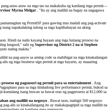
sa pang-araw-araw na mga tao na makakuha ng kanilang mga permit—
pervisor Myrna Melgar
. "Ito ay ang maliliit na bagay na nagagawa
a pamamagitan ng PermitSF para gawing mas madali ang pag-activate
 isang napakalaking tulong sa mga kapitbahayan na aking
ataon. Hindi na natin kayang hayaan ang mga lumang proseso na
ting lungsod," sabi ng
Supervisor ng District 2 na si Stephen
sto nating makita."
liliit na pag-aayos sa aming code sa mabibigat na mga kinakailangan
-alis ng mga business sign permit at mga bayarin, ay maaaring
proseso ng pagsusuri ng permit para sa entertainment
. Ang
agpaplano para sa mga limitadong live performance permit, bukod sa
it-kumulang isang buwan sa bawat oras ng pagproseso at $12,000 sa
han ang maliliit na negosyo
. Bawat taon, mahigit 500 negosyo
g pag-alis sa kinakailangang ito ay makakapagtipid sa mga maliliit na
 pagpapalago ng kanilang mga operasyon.