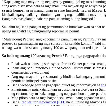
"Kapag ang mga may-ari ng negosyo ay gumugugol ng mas kaunting o
ating administrasyon para sa mga maliliit na may-ari ng negosyo na p
sa mga kumpanya na mamuhunan sa ating lungsod," sabi ni
Mayor L
kinakailangang hadlang—tinutulungan ang mga maliliit na may-ari 
isang mas masiglang hinaharap para sa aming buong lungsod."
Sa ilalim ng isang pangkat ng pamumuno na kumakatawan sa apat na
upang maghatid ng pinagsamang reporma sa permit.
"Mula noong Pebrero, ang koponan ng pamunuan ng PermitSF ay masi
proseso sa pamamagitan ng mga solusyon sa sentido komun," sabi ni
na nagawa namin sa aming unang 100 araw upang i-cut red tape at il
Sa loob ng unang 100 araw ng PermitSF, ang mga pagpapabuti s
Pinalawak na oras ng serbisyo sa Permit Center para mas mat
Inalis ang San Francisco Unified School District mula sa prose
commercial development
Ang mga may-ari ng restaurant ay hindi na kailangang pumunta 
permit na iniinspeksyon onsite
Isang webpage para sa pagpapahintulot ng impormasyon sa
sf.
Pinagsamang mga katanungan sa customer service para sa San F
ng customer ay makakatanggap ng napapanahon at pare-pareh
Mga piloto para sa mga bagong solusyon upang paganahin ang 
Isang
Request for Information (RFI)
na inilunsad ng Mayor's Of