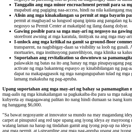
Tanggalin ang mga minor encroachment permit para sa m
mapabuti ang pagiging naa-access, hindi na nila kailangang m
Alisin ang mga kinakailangan sa permit at mga bayarin 
permit at magbayad sa lungsod upang ipinta ang pangalan ng ka
negosyo sa Permit Center at makatipid ng ilang daang dolyar.
Gawing posible para sa mga may-ari ng negosyo na gawing
storefront awning at mga karatula, tinitiyak na ang mga may-ar
I-unlock ang mga kritikal na gamit sa ground-floor commer
transparent, na nagbibigay-daan sa visibility sa loob ng gusa
mortuaries, mga institusyong panrelihiyon, mga klinika sa kalu
Suportahan ang revitalization sa downtown sa pamamagitan 
palawakin ng batas na ito ang hanay ng mga pinapayagang pag
activate ng mga bakanteng espasyo ay kinabibilangan ng pag-aal
dapat na makapagpasok ng mga nangungupahan tulad ng mga g
lamang makakuha ng pag-apruba.
Upang suportahan ang mga may-ari ng bahay sa pamamagitan n
mag-aalis ng mga kinakailangan sa pagkakaiba-iba para sa mga nakag
kubyerta ay magagawang palitan ito nang hindi dumaan sa isang kum
ng hanggang $6,000.
"Sa bawat negosyante at innovator sa mundo na may magandang ideya, 
carpet at pinuputol ang red tape upang ang iyong ideya ay mayroong
walang laman na harap ng tindahan gamit ang iyong pop-up na ideya
ang mga permit, at i-streamline ang mga pag-apruba upang ang iyong 