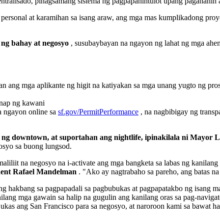
ng sentralisado, pinagsamang sistema ng pagpapahintulot upang paganahi
 personal at karamihan sa isang araw, ang mga mas kumplikadong proye
 ng bahay at negosyo
, susubaybayan na ngayon ng lahat ng mga ahen
 ang mga aplikante ng higit na katiyakan sa mga unang yugto ng pros
anap ng kawani
a ngayon online sa
sf.gov/PermitPerformance
, na nagbibigay ng trans
g downtown, at suportahan ang nightlife, ipinakilala ni Mayor Lu
osyo sa buong lungsod.
aliliit na negosyo na i-activate ang mga bangketa sa labas ng kanilang
ident Rafael Mandelman
. "Ako ay nagtrabaho sa pareho, ang batas na 
ng hakbang sa pagpapadali sa pagbubukas at pagpapatakbo ng isang ma
anilang mga gawain sa halip na gugulin ang kanilang oras sa pag-navi
kas ang San Francisco para sa negosyo, at naroroon kami sa bawat h