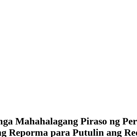
mga Mahahalagang Piraso ng Pe
ng Reporma para Putulin ang R