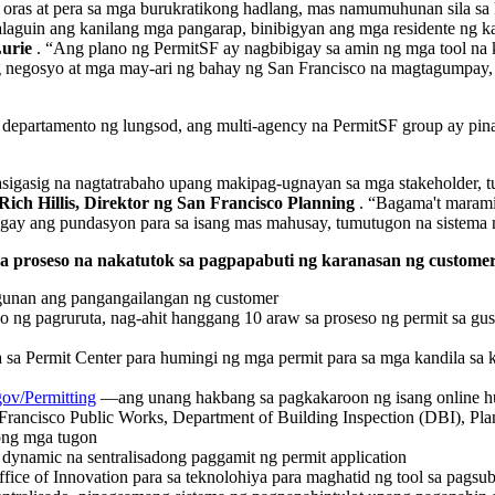
ras at pera sa mga burukratikong hadlang, mas namumuhunan sila sa 
alaguin ang kanilang mga pangarap, binibigyan ang mga residente ng ka
urie
. “Ang plano ng PermitSF ay nagbibigay sa amin ng mga tool na k
ng negosyo at mga may-ari ng bahay ng San Francisco na magtagumpay
 departamento ng lungsod, ang multi-agency na PermitSF group ay p
gasig na nagtatrabaho upang makipag-ugnayan sa mga stakeholder, t
Rich Hillis, Direktor ng San Francisco Planning
. “Bagama't marami
agay ang pundasyon para sa isang mas mahusay, tumutugon na sistema 
a proseso na nakatutok sa pagpapabuti ng karanasan ng custome
ugunan ang pangangailangan ng customer
so ng pagruruta, nag-ahit hanggang 10 araw sa proseso ng permit sa gus
sa Permit Center para humingi ng mga permit para sa mga kandila sa ka
gov/Permitting
—ang unang hakbang sa pagkakaroon ng isang online hu
rancisco Public Works, Department of Building Inspection (DBI), Plan
ong mga tugon
dynamic na sentralisadong paggamit ng permit application
fice of Innovation para sa teknolohiya para maghatid ng tool sa pags