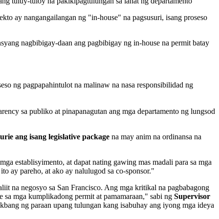
n ang tuluy-tuloy na pakikipagtulungan sa lahat ng departamento
kto ay nangangailangan ng "in-house" na pagsusuri, isang proseso
syang nagbibigay-daan ang pagbibigay ng in-house na permit batay
eso ng pagpapahintulot na malinaw na nasa responsibilidad ng
parency sa publiko at pinapanagutan ang mga departamento ng lungsod
rie ang isang legislative package
na may anim na ordinansa na
 mga establisyimento, at dapat nating gawing mas madali para sa mga
ito ay pareho, at ako ay nalulugod sa co-sponsor."
liit na negosyo sa San Francisco. Ang mga kritikal na pagbabagong
gate sa mga kumplikadong permit at pamamaraan," sabi ng
Supervisor
akbang ng paraan upang tulungan kang isabuhay ang iyong mga ideya