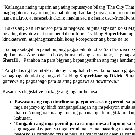
“Kailangan nating tuparin ang ating reputasyon bilang 'The City 
maging ito man ay upang mapabuti ang kanilang mga ari-arian o upang
nang malayo, at nasasabik akong maglunsad ng isang user-friendly, st
“Bukas ang San Francisco para sa negosyo, at pinalakpakan ko si M
ng ating downtown at commercial corridors,” sabi ng
Superbisor ng 
kinakatawan, at ipinagmamalaki kong i-cosponsor ang batas na ito."
"Sa napakatagal na panahon, ang pagpapahintulot sa San Francisco a
pigilan tayo. Ang batas na ito ay humahadlang sa red tape, na gina
Sherrill
. "Panahon na para bigyang kapangyarihan ang mga handang 
“Ang batas ng PermitSF na ito ay isang halimbawa kung paano gagawi
sa pagpapahintulot ng lungsod,” sabi ng
Superbisor ng District 5 n
gumawa ng pagbabago para sa ating pagbawi sa downtown.”
Kasama sa legislative package ang mga ordinansa na:
Bawasan ang mga timeline sa pagpoproseso ng permit sa p
mga negosyo ay hindi mangangailangan ng inspeksyon mula sa 
iba pa. Noong nakaraang taon ng pananalapi, humigit-kumulan
kabuuan.
Tanggalin ang mga permit para sa mga mesa at upuan sa b
ang nag-aaplay para sa mga permit na ito, na maaaring magastos
negosyo sa parehong oras at pera, na magbibigay-daan sa kan