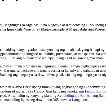
 Magliligtas sa Mga Maliit na Negosyo at Residente ng Libo-libong
ge na Ipinakilala Ngayon ay Magpapasimple at Mapapabilis ang Proses
naihatid ng kanyang administrasyon ang mga mahahalagang bahagi ng
pahintulot ng lungsod na mabilis, predictable, at transparent. Sa p
syong Lurie ang bureaucratic red tape upang agad na gawing mas mabili
e na may anim na ordinansa na nagmumungkahi ng mga pagbabago sa ist
ay. Kasama sa package ang mga reporma sa karaniwang kahulugan upang
an ang mga negosyo sa downtown, palakasin ang mga negosyo sa night
gawain ni Mayor Lurie upang himukin ang pagbangon ng ekonomiya ng S
 naglunsad ng isa pa sa Castro. Ang kanyang panukalang
Family Zonin
gsod. At sa ilalim ng kanyang planong
Rebuilding the Ranks
, ang San 
inananatiling ligtas ang downtown 365 araw sa isang taon.