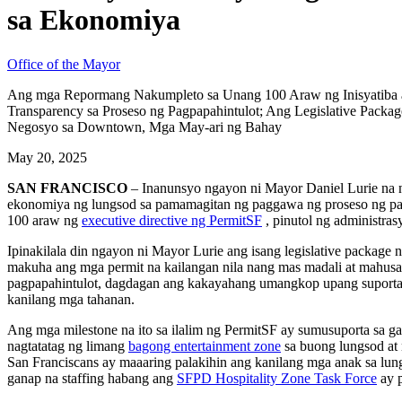
sa Ekonomiya
Office of the Mayor
Ang mga Repormang Nakumpleto sa Unang 100 Araw ng Inisyatiba ay
Transparency sa Proseso ng Pagpapahintulot; Ang Legislative Packa
Negosyo sa Downtown, Mga May-ari ng Bahay
May 20, 2025
SAN FRANCISCO
– Inanunsyo ngayon ni Mayor Daniel Lurie na 
ekonomiya ng lungsod sa pamamagitan ng paggawa ng proseso ng pagpa
100 araw ng
executive directive ng PermitSF
, pinutol ng administra
Ipinakilala din ngayon ni Mayor Lurie ang isang legislative packag
makuha ang mga permit na kailangan nila nang mas madali at mahus
pagpapahintulot, dagdagan ang kakayahang umangkop upang suportah
kanilang mga tahanan.
Ang mga milestone na ito sa ilalim ng PermitSF ay sumusuporta sa 
nagtatatag ng limang
bagong entertainment zone
sa buong lungsod at
San Franciscans ay maaaring palakihin ang kanilang mga anak sa lun
ganap na staffing habang ang
SFPD Hospitality Zone Task Force
ay p