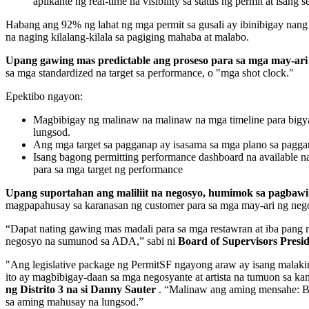
aplikante ng real-time na visibility sa status ng permit at isa
Habang ang 92% ng lahat ng mga permit sa gusali ay ibinibigay nang
na naging kilalang-kilala sa pagiging mahaba at malabo.
Upang gawing mas predictable ang proseso para sa mga may-ari
sa mga standardized na target sa performance, o "mga shot clock."
Epektibo ngayon:
Magbibigay ng malinaw na malinaw na mga timeline para bigyan
lungsod.
Ang mga target sa pagganap ay isasama sa mga plano sa pagg
Isang bagong permitting performance dashboard na available n
para sa mga target ng performance
Upang suportahan ang maliliit na negosyo, humimok sa pagbawi n
magpapahusay sa karanasan ng customer para sa mga may-ari ng neg
“Dapat nating gawing mas madali para sa mga restawran at iba pang m
negosyo na sumunod sa ADA,” sabi ni
Board of Supervisors Pres
"Ang legislative package ng PermitSF ngayong araw ay isang malaki
ito ay magbibigay-daan sa mga negosyante at artista na tumuon sa k
ng Distrito 3 na si Danny Sauter
. “Malinaw ang aming mensahe: Bu
sa aming mahusay na lungsod.”