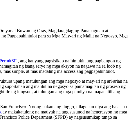
 Dolyar at Buwan ng Oras, Magdaragdag ng Pananagutan at
o ng Pagpapahintulot para sa Mga May-ari ng Maliit na Negosyo, Mga
PermitSF
, ang kanyang pagsisikap na himukin ang pagbangon ng
amamagitan ng isang serye ng mga aksyon na nagawa na sa loob ng
s, mas simple, at mas madaling ma-access ang pagpapahintulot.
ruktura upang matulungan ang mga negosyo at may-ari ng ari-arian na
 suportahan ang maliliit na negosyo sa pamamagitan ng proseso ng
life ng lungsod, at tulungan ang mga pamilya na mapanatili ang
an Francisco. Noong nakaraang linggo, nilagdaan niya ang batas na
g
ay makakatulong na matiyak na ang susunod na henerasyon ng mga
Francisco Police Department (SFPD) ay nagsusumikap tungo sa