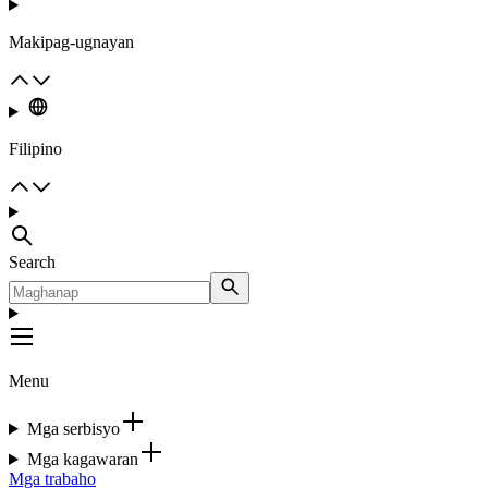
Makipag-ugnayan
Filipino
Search
Menu
Mga serbisyo
Mga kagawaran
Mga trabaho