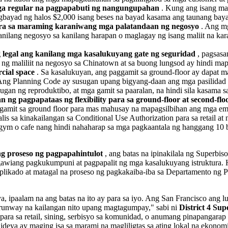
ga regular na pagpapabuti ng nangungupahan
. Kung ang isang may
agbayad ng halos $2,000 isang beses na bayad kasama ang taunang baya
para sa maraming karaniwang mga palatandaan ng negosyo
. Ang mg
nilang negosyo sa kanilang harapan o maglagay ng isang maliit na kar
 legal ang kanilang mga kasalukuyang gate ng seguridad
, pagsasa
i ng maliliit na negosyo sa Chinatown at sa buong lungsod ay hindi ma
cial space
. Sa kasalukuyan, ang paggamit sa ground-floor ay dapat m
li. Ang Planning Code ay susugan upang bigyang-daan ang mga pasilidad
sugan ng reproduktibo, at mga gamit sa paaralan, na hindi sila kasama s
ng pagpapataas ng flexibility para sa ground-floor at second-flo
gamit sa ground floor para mas mahusay na mapagsilbihan ang mga em
is sa kinakailangan sa Conditional Use Authorization para sa retail a
ym o cafe nang hindi nahaharap sa mga pagkaantala ng hanggang 10
g proseso ng pagpapahintulot
, ang batas na ipinakilala ng Superbiso
awiang pagkukumpuni at pagpapalit ng mga kasalukuyang istruktura. H
plikado at matagal na proseso ng pagkakaiba-iba sa Departamento ng
ipaalam na ang batas na ito ay para sa iyo. Ang San Francisco ang lu
 runway na kailangan nito upang magtagumpay," sabi ni
District 4 Sup
 para sa retail, sining, serbisyo sa komunidad, o anumang pinapanga
ideya ay maging isa sa marami na magliligtas sa ating lokal na ekonom