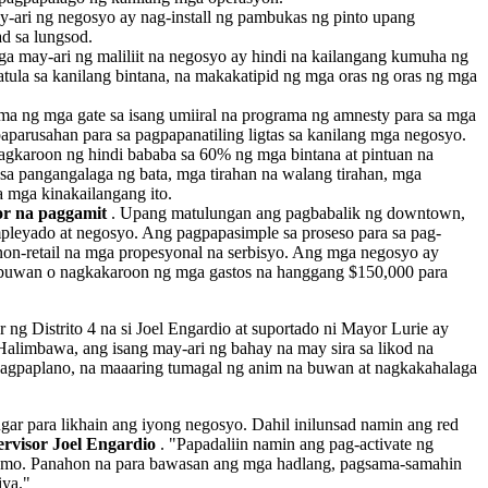
-ari ng negosyo ay nag-install ng pambukas ng pinto upang
d sa lungsod.
a may-ari ng maliliit na negosyo ay hindi na kailangang kumuha ng
atula sa kanilang bintana, na makakatipid ng mga oras ng oras ng mga
ma ng mga gate sa isang umiiral na programa ng amnesty para sa mga
paparusahan para sa pagpapanatiling ligtas sa kanilang mga negosyo.
agkaroon ng hindi bababa sa 60% ng mga bintana at pintuan na
 sa pangangalaga ng bata, mga tirahan na walang tirahan, mga
a mga kinakailangang ito.
or na paggamit
. Upang matulungan ang pagbabalik ng downtown,
pleyado at negosyo. Ang pagpapasimple sa proseso para sa pag-
t non-retail na mga propesyonal na serbisyo. Ang mga negosyo ay
 buwan o nagkakaroon ng mga gastos na hanggang $150,000 para
r ng Distrito 4 na si Joel Engardio at suportado ni Mayor Lurie ay
alimbawa, ang isang may-ari ng bahay na may sira sa likod na
 Pagpaplano, na maaaring tumagal ng anim na buwan at nagkakahalaga
gar para likhain ang iyong negosyo. Dahil inilunsad namin ang red
ervisor Joel Engardio
. "Papadaliin namin ang pag-activate ng
rap mo. Panahon na para bawasan ang mga hadlang, pagsama-samahin
iya."