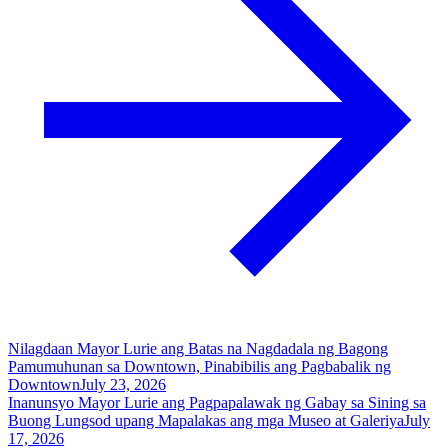
Nilagdaan Mayor Lurie ang Batas na Nagdadala ng Bagong
Pamumuhunan sa Downtown, Pinabibilis ang Pagbabalik ng
Downtown
July 23, 2026
Inanunsyo Mayor Lurie ang Pagpapalawak ng Gabay sa Sining sa
Buong Lungsod upang Mapalakas ang mga Museo at Galeriya
July
17, 2026