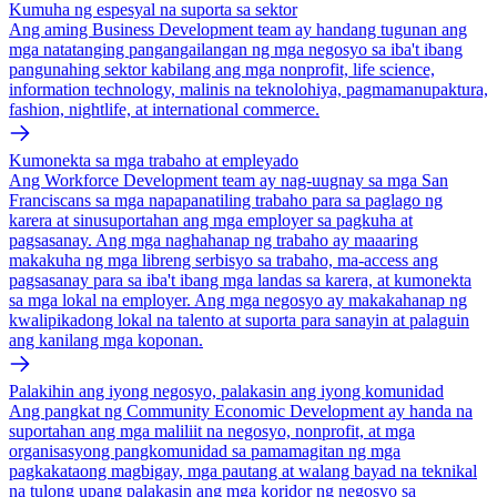
Kumuha ng espesyal na suporta sa sektor
Ang aming Business Development team ay handang tugunan ang
mga natatanging pangangailangan ng mga negosyo sa iba't ibang
pangunahing sektor kabilang ang mga nonprofit, life science,
information technology, malinis na teknolohiya, pagmamanupaktura,
fashion, nightlife, at international commerce.
Kumonekta sa mga trabaho at empleyado
Ang Workforce Development team ay nag-uugnay sa mga San
Franciscans sa mga napapanatiling trabaho para sa paglago ng
karera at sinusuportahan ang mga employer sa pagkuha at
pagsasanay. Ang mga naghahanap ng trabaho ay maaaring
makakuha ng mga libreng serbisyo sa trabaho, ma-access ang
pagsasanay para sa iba't ibang mga landas sa karera, at kumonekta
sa mga lokal na employer. Ang mga negosyo ay makakahanap ng
kwalipikadong lokal na talento at suporta para sanayin at palaguin
ang kanilang mga koponan.
Palakihin ang iyong negosyo, palakasin ang iyong komunidad
Ang pangkat ng Community Economic Development ay handa na
suportahan ang mga maliliit na negosyo, nonprofit, at mga
organisasyong pangkomunidad sa pamamagitan ng mga
pagkakataong magbigay, mga pautang at walang bayad na teknikal
na tulong upang palakasin ang mga koridor ng negosyo sa