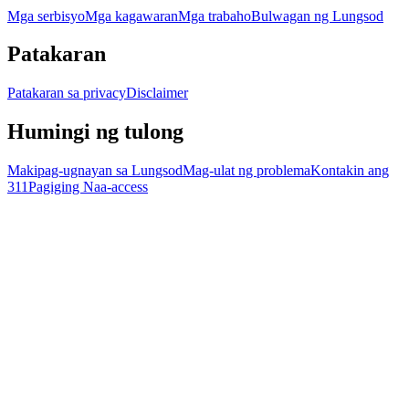
Mga serbisyo
Mga kagawaran
Mga trabaho
Bulwagan ng Lungsod
Patakaran
Patakaran sa privacy
Disclaimer
Humingi ng tulong
Makipag-ugnayan sa Lungsod
Mag-ulat ng problema
Kontakin ang
311
Pagiging Naa-access