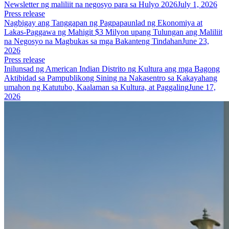
Newsletter ng maliliit na negosyo para sa Hulyo 2026
July 1, 2026
Press release
Nagbigay ang Tanggapan ng Pagpapaunlad ng Ekonomiya at
Lakas-Paggawa ng Mahigit $3 Milyon upang Tulungan ang Maliliit
na Negosyo na Magbukas sa mga Bakanteng Tindahan
June 23,
2026
Press release
Inilunsad ng American Indian Distrito ng Kultura ang mga Bagong
Aktibidad sa Pampublikong Sining na Nakasentro sa Kakayahang
umahon ng Katutubo, Kaalaman sa Kultura, at Paggaling
June 17,
2026