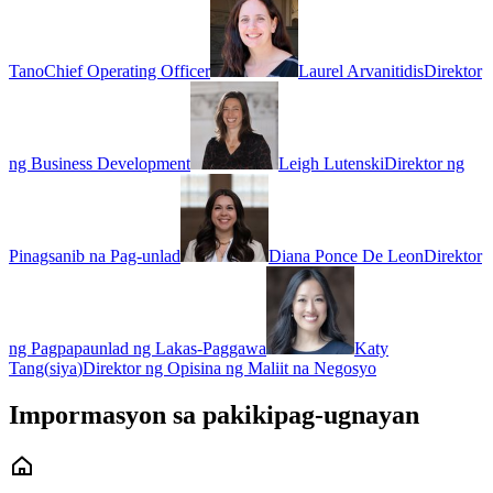
Tano
Chief Operating Officer
Laurel Arvanitidis
Direktor
ng Business Development
Leigh Lutenski
Direktor ng
Pinagsanib na Pag-unlad
Diana Ponce De Leon
Direktor
ng Pagpapaunlad ng Lakas-Paggawa
Katy
Tang
(
siya
)
Direktor ng Opisina ng Maliit na Negosyo
Impormasyon sa pakikipag-ugnayan