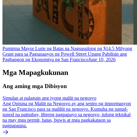
Pumirma Mayor Lurie ng Batas na Nagsusulong ng $14.5 Milyong
Grant para sa Pagsasaayos ng Powell Street Upang Pabilisin ang
Pagbangon ng Ekonomiya ng San Francisco
June 10, 2026
Mga Mapagkukunan
Ang aming mga Dibisyon
Simulan at palaguin ang iyong maliit na negosyo
Ang Opisina ng Maliit na Negosyo ay ang sentro ng impormasyon
ng San Francisco para sa maliliit na negosyo. Kumuha ng sunud-
sunod na patnubay, libreng pagpapayo sa negosyo, tulong teknikal
na may mga permit, batas, buwis at mga pagkakataon sa
pagpapaupa.