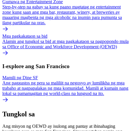
Gumawa ng Entertainment Zone
Step-by-step na gabay sa kung paano magtatag ng entertainment
zone kung saan ang mga bar, restaurant, winery, at breweries ay
maaaring magbenta ng mga alcoholic na inumin para pumunta sa
ilang partikular na oras.
Mga pagkakataon sa bid
Alamin ang tungkol sa bid at mga pagkakataon sa pagpopondo mula
sa Office of Economic and Workforce Development (OEWD)
I-explore ang San Francisco
Mamili ng Dine SF
Ang paggastos ng pera sa maliliit na negosyo ay lumilikha ng mga
trabaho at nagpapalakas ng mga komunidad. Mamili at kumain nang
lokal sa pamamagitan ng world-class na lungsod na ito.
Tungkol sa
Ang misyon ng OEWD ay isulong ang pantay at ibinahaging