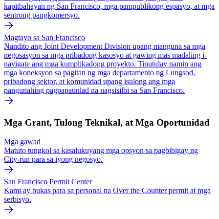
kapitbahayan ng San Francisco, mga pampublikong espasyo, at mga
sentrong pangkomersyo.
Magtayo sa San Francisco
Nandito ang Joint Development Division upang manguna sa mga
negosasyon sa mga pribadong kasosyo at gawing mas madaling i-
navigate ang mga kumplikadong proyekto. Tinutulay namin ang
mga koneksyon sa pagitan ng mga departamento ng Lungsod,
pribadong sektor, at komunidad upang isulong ang mga
pangunahing pagpapaunlad na nagsisilbi sa San Francisco.
Mga Grant, Tulong Teknikal, at Mga Oportunidad
Mga gawad
Matuto tungkol sa kasalukuyang mga opsyon sa pagbibigay ng
City-run para sa iyong negosyo.
San Francisco Permit Center
Kami ay bukas para sa personal na Over the Counter permit at mga
serbisyo.