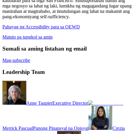
kaunlaran para sa mga San Francisco. Sinusuportahan namin ang
mga negosyo sa lahat ng laki, lumikha ng magagandang lugar upang
manirahan at magtrabaho, at tinutulungan ang lahat na makamit ang
pang-ekonomiyang self-sufficiency.
Pahayag ng Accessibility para sa OEWD
Matuto pa tungkol sa amin
Sumali sa aming listahan ng email
Mag-subscribe
Leadership Team
Anne Taupier
Executive Director
Merrick Pascual
Punong Pinansyal na Opisyal
Crezia