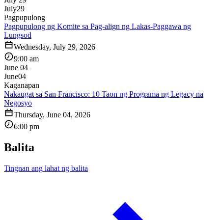
July
29
Pagpupulong
Pagpupulong ng Komite sa Pag-align ng Lakas-Paggawa ng
Lungsod
Wednesday, July 29, 2026
9:00 am
June 04
June
04
Kaganapan
Nakaugat sa San Francisco: 10 Taon ng Programa ng Legacy na
Negosyo
Thursday, June 04, 2026
6:00 pm
Balita
Tingnan ang lahat ng balita