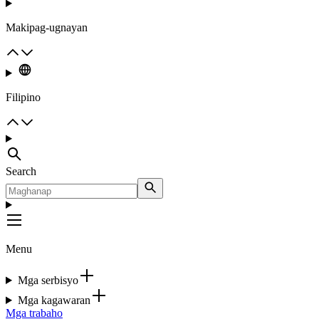
Makipag-ugnayan
Filipino
Search
Menu
Mga serbisyo
Mga kagawaran
Mga trabaho