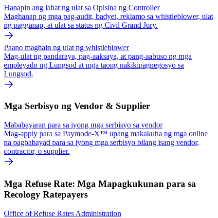
Hanapin ang lahat ng ulat sa Opisina ng Controller
Maghanap ng mga pag-audit, badyet, reklamo sa whistleblower, ulat
ng pagganap, at ulat sa status ng Civil Grand Jury.
Paano maghain ng ulat ng whistleblower
Mag-ulat ng pandaraya, pag-aaksaya, at pang-aabuso ng mga
empleyado ng Lungsod at mga taong nakikipagnegosyo sa
Lungsod.
Mga Serbisyo ng Vendor & Supplier
Mababayaran para sa iyong mga serbisyo sa vendor
Mag-apply para sa Paymode-X™ upang makakuha ng mga online
na pagbabayad para sa iyong mga serbisyo bilang isang vendor,
contractor, o supplier.
Mga Refuse Rate: Mga Mapagkukunan para sa
Recology Ratepayers
Office of Refuse Rates Administration