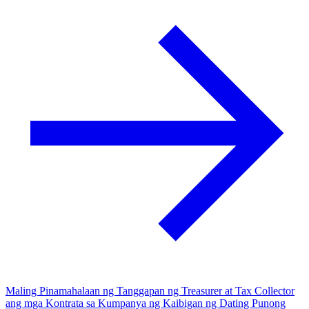
Maling Pinamahalaan ng Tanggapan ng Treasurer at Tax Collector
ang mga Kontrata sa Kumpanya ng Kaibigan ng Dating Punong