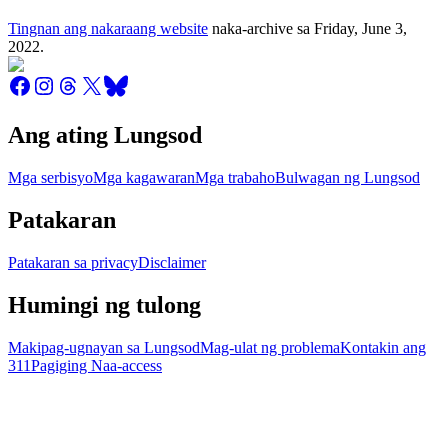
Tingnan ang nakaraang website
naka-archive sa
Friday, June 3,
2022
.
Ang ating Lungsod
Mga serbisyo
Mga kagawaran
Mga trabaho
Bulwagan ng Lungsod
Patakaran
Patakaran sa privacy
Disclaimer
Humingi ng tulong
Makipag-ugnayan sa Lungsod
Mag-ulat ng problema
Kontakin ang
311
Pagiging Naa-access