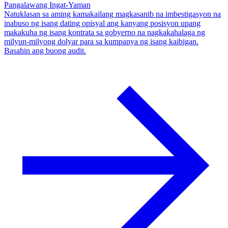
Pangalawang Ingat-Yaman
Natuklasan sa aming kamakailang magkasanib na imbestigasyon na
inabuso ng isang dating opisyal ang kanyang posisyon upang
makakuha ng isang kontrata sa gobyerno na nagkakahalaga ng
milyun-milyong dolyar para sa kumpanya ng isang kaibigan.
Basahin ang buong audit.