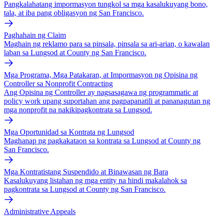
Pangkalahatang impormasyon tungkol sa mga kasalukuyang bono,
tala, at iba pang obligasyon ng San Francisco.
Paghahain ng Claim
Maghain ng reklamo para sa pinsala, pinsala sa ari-arian, o kawalan
laban sa Lungsod at County ng San Francisco.
Mga Programa, Mga Patakaran, at Impormasyon ng Opisina ng
Controller sa Nonprofit Contracting
Ang Opisina ng Controller ay nagsasagawa ng programmatic at
policy work upang suportahan ang pagpapanatili at pananagutan ng
mga nonprofit na nakikipagkontrata sa Lungsod.
Mga Oportunidad sa Kontrata ng Lungsod
Maghanap ng pagkakataon sa kontrata sa Lungsod at County ng
San Francisco.
Mga Kontratistang Suspendido at Binawasan ng Bara
Kasalukuyang listahan ng mga entity na hindi makalahok sa
pagkontrata sa Lungsod at County ng San Francisco.
Administrative Appeals