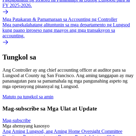
FY 2025-2026.
Mga Patakaran & Pamamaraan sa Accounting ng Controller
Mga pangkalahatang alituntunin sa mga departamento ng Lungsod
kung paano iproseso nang maayos ang mga transaksyon sa
accounting.
Tungkol sa
Ang Controller ay ang chief accounting officer at auditor para sa
Lungsod at County ng San Francisco. Ang aming tanggapan ay may
pananagutan para sa pamamahala ng mga pangunahing aspeto ng
mga operasyong pinansyal ng Lungsod.
Matuto pa tungkol sa amin
Mag-subscribe sa Mga Ulat at Update
Mag-subscribe
Mga ahensyang kasosyo
Ang Aming Lungsod, ang Aming Home Oversight Committee