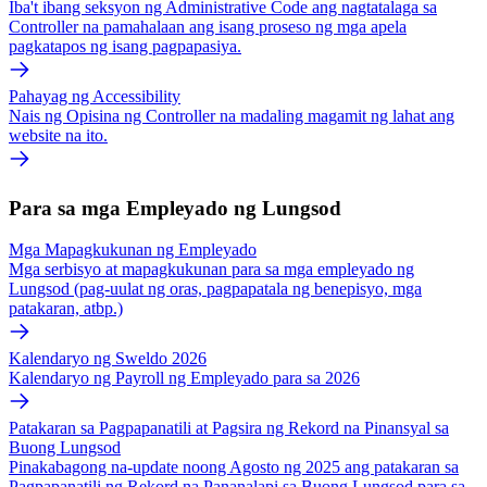
Iba't ibang seksyon ng Administrative Code ang nagtatalaga sa
Controller na pamahalaan ang isang proseso ng mga apela
pagkatapos ng isang pagpapasiya.
Pahayag ng Accessibility
Nais ng Opisina ng Controller na madaling magamit ng lahat ang
website na ito.
Para sa mga Empleyado ng Lungsod
Mga Mapagkukunan ng Empleyado
Mga serbisyo at mapagkukunan para sa mga empleyado ng
Lungsod (pag-uulat ng oras, pagpapatala ng benepisyo, mga
patakaran, atbp.)
Kalendaryo ng Sweldo 2026
Kalendaryo ng Payroll ng Empleyado para sa 2026
Patakaran sa Pagpapanatili at Pagsira ng Rekord na Pinansyal sa
Buong Lungsod
Pinakabagong na-update noong Agosto ng 2025 ang patakaran sa
Pagpapanatili ng Rekord na Pananalapi sa Buong Lungsod para sa