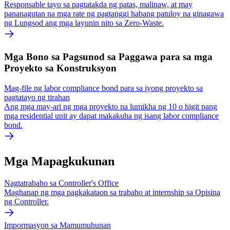
Responsable tayo sa pagtatakda ng patas, malinaw, at may
pananagutan na mga rate ng pagtanggi habang patuloy na ginagawa
ng Lungsod ang mga layunin nito sa Zero-Waste.
Mga Bono sa Pagsunod sa Paggawa para sa mga
Proyekto sa Konstruksyon
Mag-file ng labor compliance bond para sa iyong proyekto sa
pagtatayo ng tirahan
Ang mga may-ari ng mga proyekto na lumikha ng 10 o higit pang
mga residential unit ay dapat makakuha ng isang labor compliance
bond.
Mga Mapagkukunan
Nagtatrabaho sa Controller's Office
Maghanap ng mga pagkakataon sa trabaho at internship sa Opisina
ng Controller.
Impormasyon sa Mamumuhunan