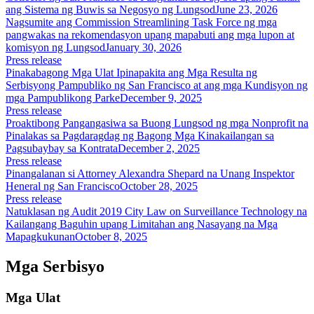
ang Sistema ng Buwis sa Negosyo ng Lungsod
June 23, 2026
Nagsumite ang Commission Streamlining Task Force ng mga
pangwakas na rekomendasyon upang mapabuti ang mga lupon at
komisyon ng Lungsod
January 30, 2026
Press release
Pinakabagong Mga Ulat Ipinapakita ang Mga Resulta ng
Serbisyong Pampubliko ng San Francisco at ang mga Kundisyon ng
mga Pampublikong Parke
December 9, 2025
Press release
Proaktibong Pangangasiwa sa Buong Lungsod ng mga Nonprofit na
Pinalakas sa Pagdaragdag ng Bagong Mga Kinakailangan sa
Pagsubaybay sa Kontrata
December 2, 2025
Press release
Pinangalanan si Attorney Alexandra Shepard na Unang Inspektor
Heneral ng San Francisco
October 28, 2025
Press release
Natuklasan ng Audit 2019 City Law on Surveillance Technology na
Kailangang Baguhin upang Limitahan ang Nasayang na Mga
Mapagkukunan
October 8, 2025
Mga Serbisyo
Mga Ulat