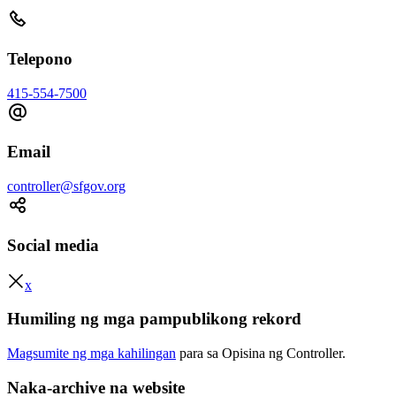
Telepono
415-554-7500
Email
controller@sfgov.org
Social media
x
Humiling ng mga pampublikong rekord
Magsumite ng mga kahilingan
para sa Opisina ng Controller.
Naka-archive na website