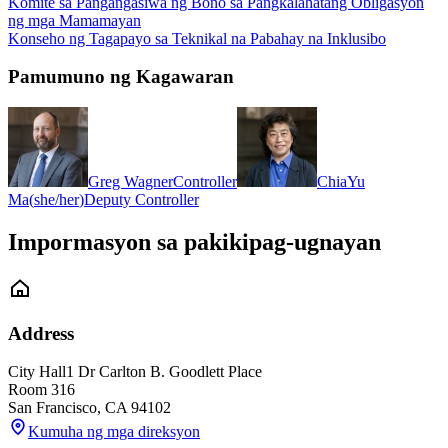
Komite sa Pangangasiwa ng Bono sa Pangkalahatang Obligasyon
ng mga Mamamayan
Konseho ng Tagapayo sa Teknikal na Pabahay na Inklusibo
Pamumuno ng Kagawaran
Greg Wagner
Controller
ChiaYu
Ma
(
she/her
)
Deputy Controller
Impormasyon sa pakikipag-ugnayan
Address
City Hall
1 Dr Carlton B. Goodlett Place
Room 316
San Francisco
,
CA
94102
Kumuha ng mga direksyon