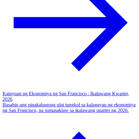
Katayuan ng Ekonomiya ng San Francisco : Ikalawang Kwarter,
2026
Basahin ang pinakabagong ulat tungkol sa kalagayan ng ekonomiya
ng San Francisco, na sumasaklaw sa ikalawang quarter ng 2026.