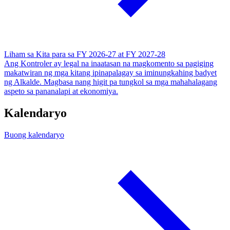
Liham sa Kita para sa FY 2026-27 at FY 2027-28
Ang Kontroler ay legal na inaatasan na magkomento sa pagiging
makatwiran ng mga kitang ipinapalagay sa iminungkahing badyet
ng Alkalde. Magbasa nang higit pa tungkol sa mga mahahalagang
aspeto sa pananalapi at ekonomiya.
Kalendaryo
Buong kalendaryo