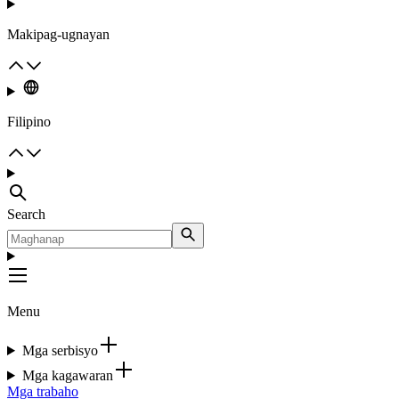
Makipag-ugnayan
Filipino
Search
Menu
Mga serbisyo
Mga kagawaran
Mga trabaho