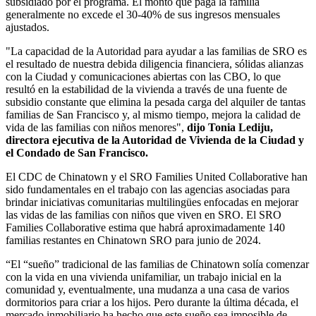
subsidiado por el programa. El monto que paga la familia
generalmente no excede el 30-40% de sus ingresos mensuales
ajustados.
"La capacidad de la Autoridad para ayudar a las familias de SRO es
el resultado de nuestra debida diligencia financiera, sólidas alianzas
con la Ciudad y comunicaciones abiertas con las CBO, lo que
resultó en la estabilidad de la vivienda a través de una fuente de
subsidio constante que elimina la pesada carga del alquiler de tantas
familias de San Francisco y, al mismo tiempo, mejora la calidad de
vida de las familias con niños menores",
dijo Tonia Lediju,
directora ejecutiva de la Autoridad de Vivienda de la Ciudad y
el Condado de San Francisco.
El CDC de Chinatown y el SRO Families United Collaborative han
sido fundamentales en el trabajo con las agencias asociadas para
brindar iniciativas comunitarias multilingües enfocadas en mejorar
las vidas de las familias con niños que viven en SRO. El SRO
Families Collaborative estima que habrá aproximadamente 140
familias restantes en Chinatown SRO para junio de 2024.
“El “sueño” tradicional de las familias de Chinatown solía comenzar
con la vida en una vivienda unifamiliar, un trabajo inicial en la
comunidad y, eventualmente, una mudanza a una casa de varios
dormitorios para criar a los hijos. Pero durante la última década, el
mercado inmobiliario ha hecho que este sueño sea imposible de