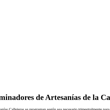
minadores de Artesanías de la Ca
ías Callejeras se programan según sea necesario trimestralmente para re